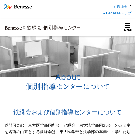
鉄緑会
Benesseトップ
Benesse 鉄緑会 個別指導セ
MENU
鉄緑会および個別指導センターについて
鉄門倶楽部（東大医学部同窓会）と緑会（東大法学部同窓会）の頭文字
を名前の由来とする鉄緑会は、東大医学部と法学部の卒業生・学生たち