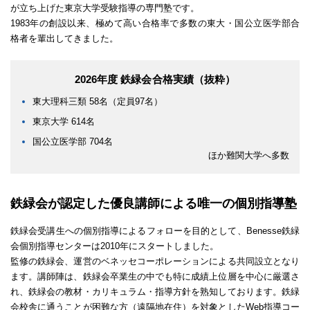
が立ち上げた東京大学受験指導の専門塾です。
1983年の創設以来、極めて高い合格率で多数の東大・国公立医学部合
格者を輩出してきました。
2026年度 鉄緑会合格実績（抜粋）
東大理科三類 58名（定員97名）
東京大学 614名
国公立医学部 704名
ほか難関大学へ多数
鉄緑会が認定した優良講師による
唯一の個別指導塾
鉄緑会受講生への個別指導によるフォローを目的として、Benesse鉄緑
会個別指導センターは2010年にスタートしました。
監修の鉄緑会、運営のベネッセコーポレーションによる共同設立となり
ます。講師陣は、鉄緑会卒業生の中でも特に成績上位層を中心に厳選さ
れ、鉄緑会の教材・カリキュラム・指導方針を熟知しております。鉄緑
会校舎に通うことが困難な方（遠隔地在住）を対象としたWeb指導コー